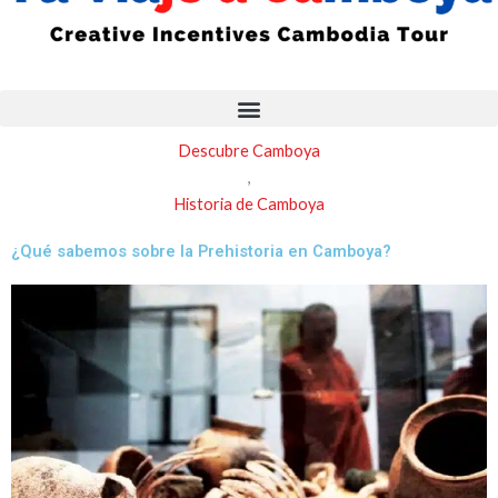
-
m
f
Descubre Camboya
,
Historia de Camboya
¿Qué sabemos sobre la Prehistoria en Camboya?