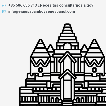
Ir
+85 586 656 713 ¿Necesitas consultarnos algo?
al
info@viajesacamboyaenespanol.com
contenido