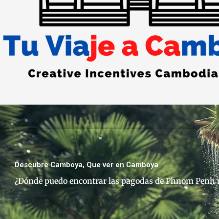
Descubre Camboya
,
Que ver en Camboya
¿Dónde puedo encontrar las pagodas de Phnom Penh 