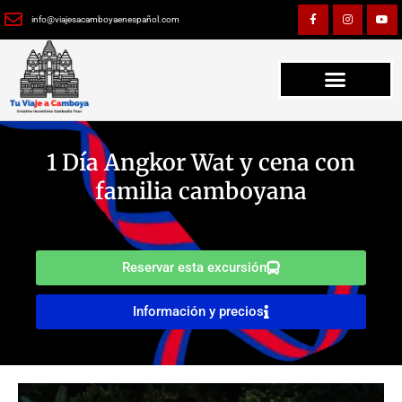
Ir
F
I
Y
a
n
o
info@viajesacamboyaenespañol.com
al
c
s
u
e
t
t
contenido
b
a
u
o
g
b
o
r
e
k
a
-
m
f
1 Día Angkor Wat y cena con
familia camboyana
Reservar esta excursión
Información y precios