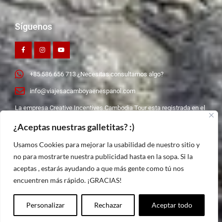
Síguenos
F
I
Y
a
n
o
c
s
u
e
t
t
b
a
u
o
g
b
+85 586 656 713 ¿Necesitas consultarnos algo?
o
r
e
k
a
info@viajesacamboyaenespanol.com
-
m
f
La empresa Creative Incentives Cambodia Tour esta registrada en el
Reino de Camboya con licencia nº 355/2021
¿Aceptas nuestras galletitas? :)
Usamos Cookies para mejorar la usabilidad de nuestro sitio y
no para mostrarte nuestra publicidad hasta en la sopa. Si la
VIAJES A CAMBOYA© 2024 CREATED BY Fernando M. Carrero
aceptas , estarás ayudando a que más gente como tú nos
- Un punto y aparte en tu negocio digital
encuentren más rápido. ¡GRACIAS!
Viajes a Camboya es la marca registrada por el tour operador
¡Contáctanos!
Creative Incentives Cambodia Tour.
Personalizar
Rechazar
Aceptar todo
Open