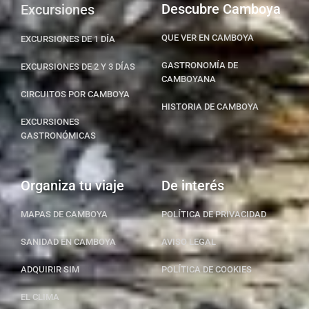
Descubre Camboya
Excursiones
QUE VER EN CAMBOYA
EXCURSIONES DE 1 DÍA
GASTRONOMÍA DE
EXCURSIONES DE 2 Y 3 DÍAS
CAMBOYANA
CIRCUITOS POR CAMBOYA
HISTORIA DE CAMBOYA
EXCURSIONES
GASTRONÓMICAS
Organiza tu viaje
De interés
MAPAS DE CAMBOYA
POLÍTICA DE PRIVACIDAD
SANIDAD EN CAMBOYA
AVISO LEGAL
ADQUIRIR SIM
POLÍTICA DE COOKIES
EL CLIMA