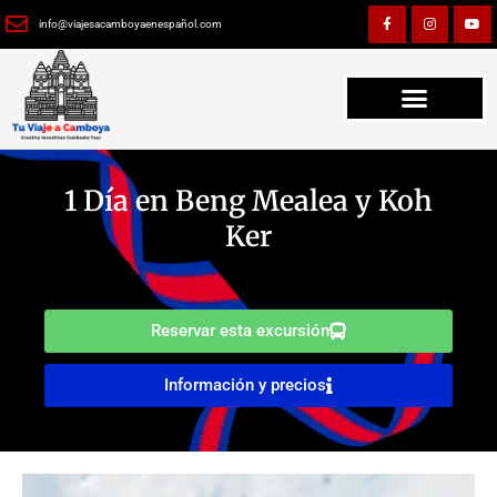
Ir
F
I
Y
a
n
o
info@viajesacamboyaenespañol.com
al
c
s
u
e
t
t
contenido
b
a
u
o
g
b
o
r
e
k
a
-
m
f
1 Día en Beng Mealea y Koh
Ker
Reservar esta excursión
Información y precios