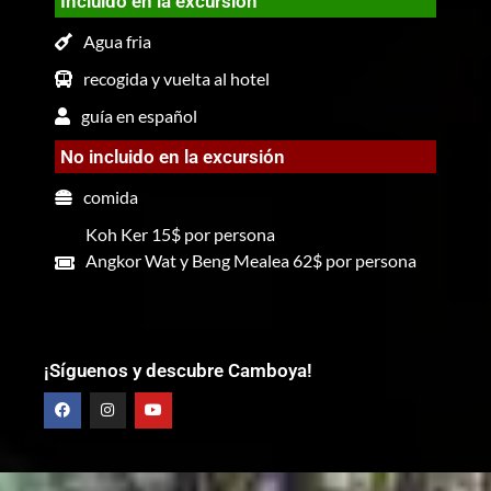
Incluido en la excursión
Agua fria
recogida y vuelta al hotel
guía en español
No incluido en la excursión
comida
Koh Ker 15$ por persona
Angkor Wat y Beng Mealea 62$ por persona
¡Síguenos y descubre Camboya!
F
I
Y
a
n
o
c
s
u
e
t
t
b
a
u
o
g
b
o
r
e