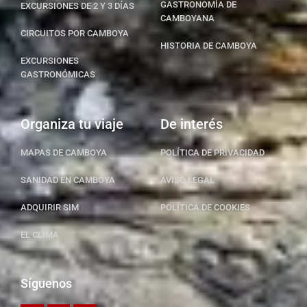
GASTRONOMÍA DE
EXCURSIONES DE 2 Y 3 DÍAS
CAMBOYANA
CIRCUITOS POR CAMBOYA
HISTORIA DE CAMBOYA
EXCURSIONES
GASTRONÓMICAS
Organiza tu viaje
De interés
MAPAS DE CAMBOYA
POLÍTICA DE PRIVACIDAD
SANIDAD EN CAMBOYA
AVISO LEGAL
ADQUIRIR SIM
POLÍTICA DE COOKIES
EL CLIMA
Síguenos