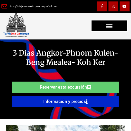
Ir
F
I
Y
a
n
o
info@viajesacamboyaenespañol.com
al
c
s
u
e
t
t
contenido
b
a
u
o
g
b
o
r
e
k
a
-
m
f
3 Dias Angkor-Phnom Kulen-
Beng Mealea- Koh Ker
Reservar esta excursión
Información y precios