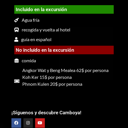
Incluido en la excursión
Agua fría
recogida y vuelta al hotel
guía en español
No incluido en la excursión
comida
Angkor Wat y Beng Mealea 62$ por persona
Koh Ker 15$ por persona
Phnom Kulen 20$ por persona
¡Síguenos y descubre Camboya!
F
I
Y
a
n
o
c
s
u